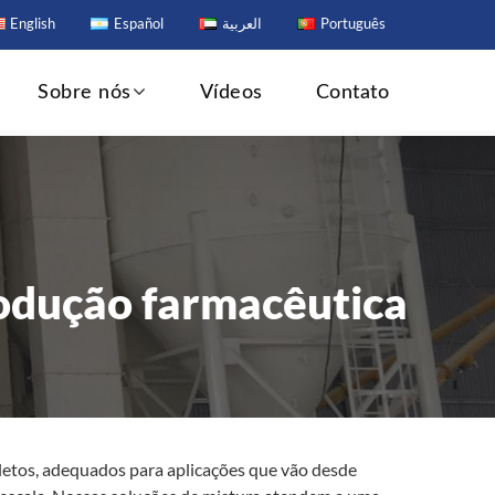
English
Español
العربية
Português
Sobre nós
Vídeos
Contato
rodução farmacêutica
etos, adequados para aplicações que vão desde