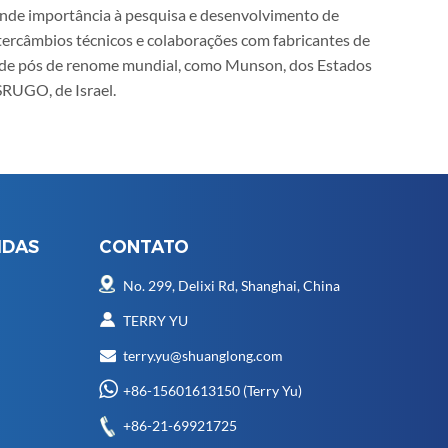
ande importância à pesquisa e desenvolvimento de
tercâmbios técnicos e colaborações com fabricantes de
de pós de renome mundial, como Munson, dos Estados
 SRUGO, de Israel.
IDAS
CONTATO
No. 299, Delixi Rd, Shanghai, China
TERRY YU
terry.yu@shuanglong.com
+86-15601613150
(Terry Yu)
+86-21-69921725