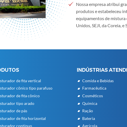
Nossa empresa atribui gr
produtos e estabeleceu in
equipamentos de mistura 
Unidos, SEJI, da Coreia, e
ODUTOS
INDÚSTRIAS ATEND
sturador de fita vertical
Comida e Bebidas
sturador cônico tipo parafuso
Farmacêutica
sturador de fita cônico
Cosméticos
sturador tipo arado
Química
sturador de pás
Ração
sturador de fita horizontal
Bateria
sturador contínuo
Agrícola