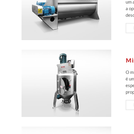
um a
a op
desc
Mi
O mi
é um
espe
prop