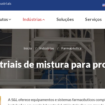
ustriais
utos
Indústrias
Soluções
Serviços
Início
Indústrias
Farmacêutica
riais de mistura para p
A S&L oferece equipamentos e sistemas farmacêuticos compl