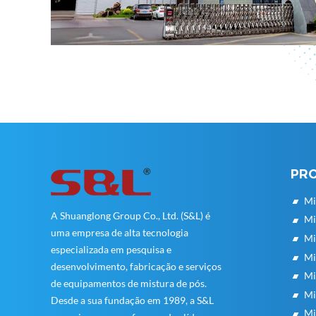
PR
Mi
A Shuanglong Group Co., Ltd. (S&L) é
Mi
uma empresa de alta tecnologia
Mi
especializada em pesquisa e
Mi
desenvolvimento, fabricação e serviços
Mi
de equipamentos de mistura de pós.
Mi
Desde a sua fundação em 1989, a S&L
Mi