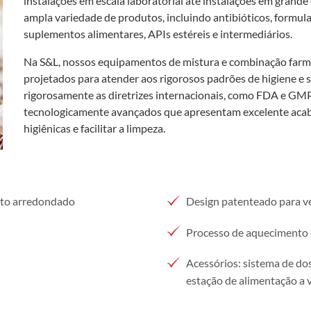
instalações em escala laboratorial até instalações em grand
ampla variedade de produtos, incluindo antibióticos, formula
suplementos alimentares, APIs estéreis e intermediários.
Na S&L, nossos equipamentos de mistura e combinação farmac
projetados para atender aos rigorosos padrões de higiene e
rigorosamente as diretrizes internacionais, como FDA e G
tecnologicamente avançados que apresentam excelente acaba
higiênicas e facilitar a limpeza.
nto arredondado
Design patenteado para ve
Processo de aquecimento e
Acessórios: sistema de dos
estação de alimentação a v